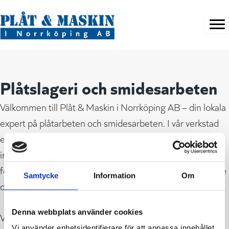
Hoppa
till
innehåll
Plåtslageri och smidesarbeten
Välkommen till Plåt & Maskin i Norrköping AB – din lokala
expert på plåtarbeten och smidesarbeten. I vår verkstad
erbjuder vi professionell tillverkning och legotillverkning
inom bockning, stansning och svetsning. Vi hjälper både
företag och privatpersoner med allt från specialtillverkade
Samtycke
Information
Om
detaljer till större projekt.
Denna webbplats använder cookies
Vi utför även mindre till medelstora plåtslageriarbeten
Vi använder enhetsidentifierare för att anpassa innehållet