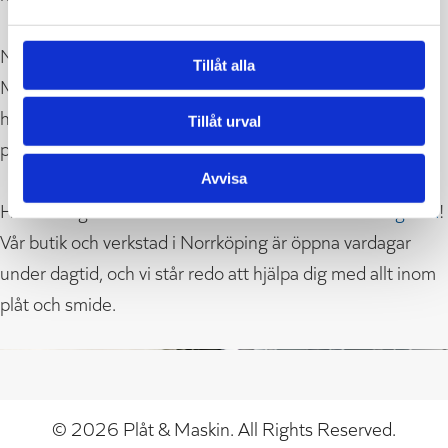
När du köper tak, plåtdetaljer eller beslag från Plåt &
Tillåt alla
Maskin i Norrköping AB hjälper vi dig gärna med en
helhetslösning – från materialrådgivning till färdiga
Tillåt urval
produkter.
Avvisa
Har du frågor eller vill du få en offert?
Kontakta oss gärna
!
Vår butik och verkstad i Norrköping är öppna vardagar
under dagtid, och vi står redo att hjälpa dig med allt inom
plåt och smide.
© 2026 Plåt & Maskin. All Rights Reserved.