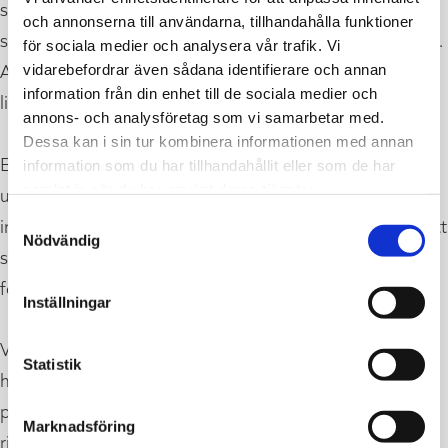
som plåttäckningar av tak, skorstensinklädningar,
och annonserna till användarna, tillhandahålla funktioner
skorstenshuvar samt montage av hängrännor och stuprör.
för sociala medier och analysera vår trafik. Vi
Allt arbete präglas av hög kvalitet, precision och lång
vidarebefordrar även sådana identifierare och annan
information från din enhet till de sociala medier och
livslängd.
annons- och analysföretag som vi samarbetar med.
Dessa kan i sin tur kombinera informationen med annan
Bland våra kunder finns byggentreprenörer,
information som du har tillhandahållit eller som de har
samlat in när du har använt deras tjänster.
undertaksmontörer, plåtslagare, smidesfirmor,
Samtyckesval
industriföretag, bygghandlare och privatpersoner. Oavsett
Nödvändig
storlek på projektet är du välkommen att vända dig till oss
för en trygg och smidig lösning.
Inställningar
Vi lagerför ett brett sortiment av takplåt, väggplåt,
Statistik
hängrännor, stuprör, fästelement och olika typer av
plåtbeslag. Tack vare direktköp från fabrik kan vi erbjuda
Marknadsföring
riktigt konkurrenskraftiga priser utan mellanhänder.